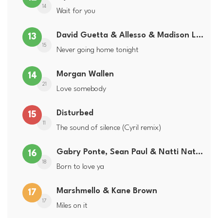
14
Wait for you
David Guetta & Allesso & Madison Love
13
15
Never going home tonight
Morgan Wallen
14
21
Love somebody
Disturbed
15
11
The sound of silence (Cyril remix)
Gabry Ponte, Sean Paul & Natti Natasha
16
18
Born to love ya
Marshmello & Kane Brown
17
17
Miles on it