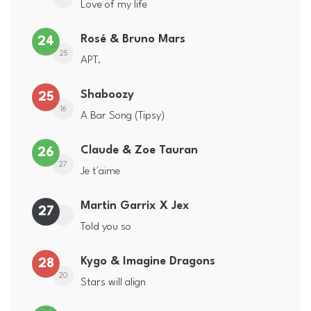
Love of my life
Rosé & Bruno Mars
24
25
APT.
Shaboozy
25
16
A Bar Song (Tipsy)
Claude & Zoe Tauran
26
27
Je t'aime
Martin Garrix X Jex
27
Told you so
Kygo & Imagine Dragons
28
20
Stars will align