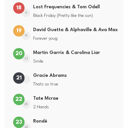
Lost Frequencies & Tom Odell
18
13
Black Friday (Pretty like the sun)
David Guetta & Alphaville & Ava Max
19
19
Forever youg
Martin Garrix & Carolina Liar
20
23
Smile
Gracie Abrams
21
Thats so true
Tate Mcrae
22
28
2 Hands
Rondé
23
24