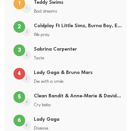
Teddy Swims
1
1
Bad dreams
Coldplay ft Little Simz, Burna Boy, Elyanna & Tini
2
3
We pray
Sabrina Carpenter
3
4
Taste
Lady Gaga & Bruno Mars
4
2
Die with a smile
Clean Bandit & Anne-Marie & David Guetta
5
6
Cry baby
Lady Gaga
6
8
Disease