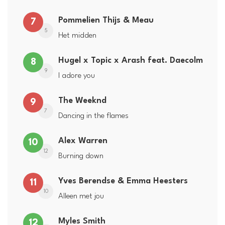
Pommelien Thijs & Meau
7
5
Het midden
Hugel x Topic x Arash feat. Daecolm
8
9
I adore you
The Weeknd
9
7
Dancing in the flames
Alex Warren
10
12
Burning down
Yves Berendse & Emma Heesters
11
10
Alleen met jou
Myles Smith
12