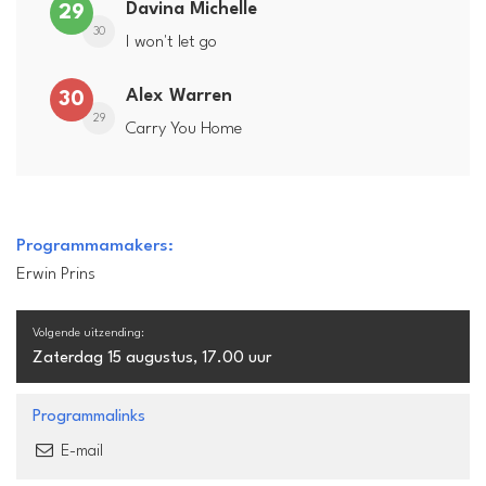
Davina Michelle
29
30
I won't let go
Alex Warren
30
29
Carry You Home
Programmamakers:
Erwin Prins
Volgende uitzending:
Zaterdag 15 augustus, 17.00 uur
Programmalinks
E-mail