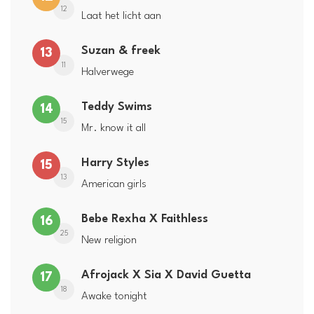
12
Laat het licht aan
Suzan & freek
13
11
Halverwege
Teddy Swims
14
15
Mr. know it all
Harry Styles
15
13
American girls
Bebe Rexha X Faithless
16
25
New religion
Afrojack X Sia X David Guetta
17
18
Awake tonight