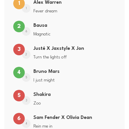
Alex Warren
1
1
Fever dream
Bausa
2
6
Magnatic
Justé X Jaxstyle X Jon
3
2
Turn the lights off
Bruno Mars
4
5
I just might
Shakira
5
3
Zoo
Sam Fender X Olivia Dean
6
4
Rein me in