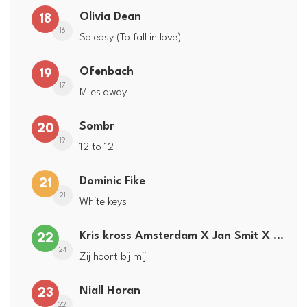
Olivia Dean
18
16
So easy (To fall in love)
Ofenbach
19
17
Miles away
Sombr
20
19
12 to 12
Dominic Fike
21
21
White keys
Kris kross Amsterdam X Jan Smit X Frans Bauer
22
24
Zij hoort bij mij
Niall Horan
23
22