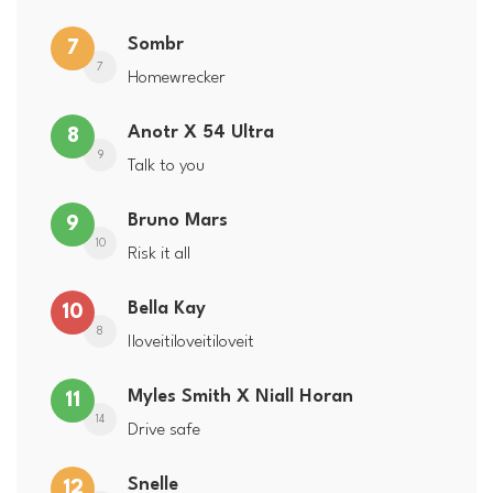
Sombr
7
7
Homewrecker
Anotr X 54 Ultra
8
9
Talk to you
Bruno Mars
9
10
Risk it all
Bella Kay
10
8
Iloveitiloveitiloveit
Myles Smith X Niall Horan
11
14
Drive safe
Snelle
12