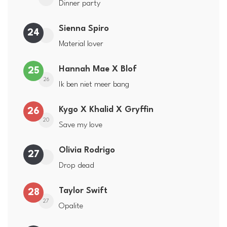
Dinner party
Sienna Spiro
24
Material lover
Hannah Mae X Blof
25
26
Ik ben niet meer bang
Kygo X Khalid X Gryffin
26
20
Save my love
Olivia Rodrigo
27
Drop dead
Taylor Swift
28
27
Opalite