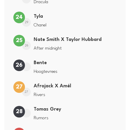
Dracula
Tyla
24
29
Chanel
Nate Smith X Taylor Hubbard
25
26
After midnight
Bente
26
Hoogtevrees
Afrojack X Amél
27
27
Rivers
Tomas Grey
28
Rumors