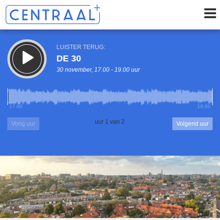
LUISTER TERUG:
DE 30
30 november, 17.00 - 19.00 uur
LUISTER LIVE:
17.00
18.00
Centraal+ VrijMiBo
17.00 - 19.00 uur
uur 1 van 2
Vorig uur
Volgend uur
Inklappen