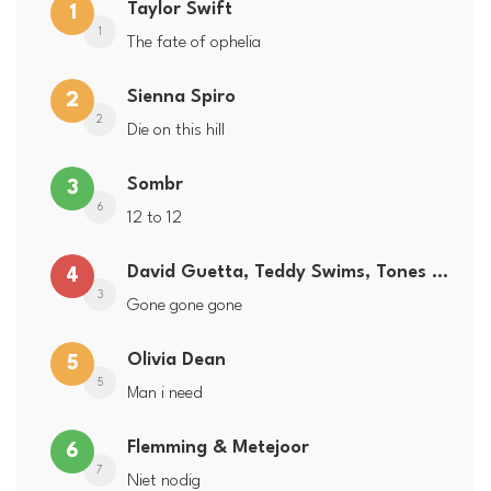
Taylor Swift
1
1
The fate of ophelia
Sienna Spiro
2
2
Die on this hill
Sombr
3
6
12 to 12
David Guetta, Teddy Swims, Tones and I
4
3
Gone gone gone
Olivia Dean
5
5
Man i need
Flemming & Metejoor
6
7
Niet nodig