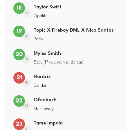
Taylor Swift
18
19
Opalite
Topic X Fireboy DML X Nico Santos
19
20
Body
Myles Smith
20
21
Stay (If you wanna dance)
Huntrix
21
15
Golden
Ofenbach
22
23
Miles away
Tame Impala
23
17