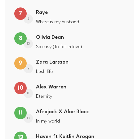
Raye
7
4
Where is my husband
Olivia Dean
8
10
So easy (To fall in love)
Zara Larsson
9
9
Lush life
Alex Warren
10
8
Eternity
Afrojack X Aloe Blacc
11
13
In my world
Haven ft Kaitlin Arogan
12