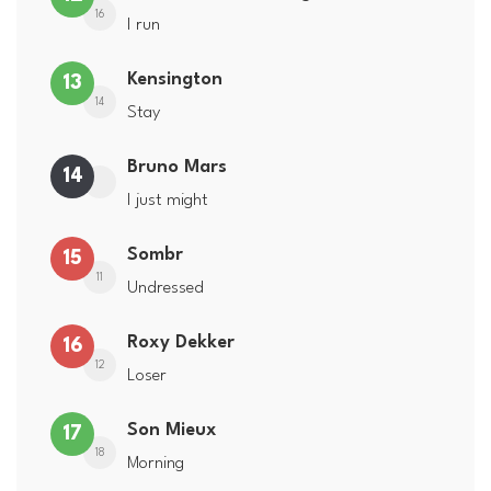
16
I run
Kensington
13
14
Stay
Bruno Mars
14
I just might
Sombr
15
11
Undressed
Roxy Dekker
16
12
Loser
Son Mieux
17
18
Morning