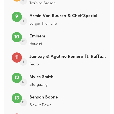
8
Training Season
Armin Van Buuren & Chef'Special
9
11
Larger Than Life
Eminem
10
27
Houdini
Jamoxy & Agatino Romero ft. Raffaella Carrà
11
6
Pedro
Myles Smith
12
19
Stargazing
Benson Boone
13
14
Slow It Down