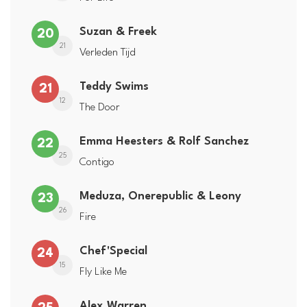
Suzan & Freek
20
21
Verleden Tijd
Teddy Swims
21
12
The Door
Emma Heesters & Rolf Sanchez
22
25
Contigo
Meduza, Onerepublic & Leony
23
26
Fire
Chef'Special
24
15
Fly Like Me
Alex Warren