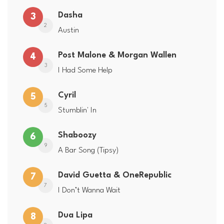
Dasha
3
2
Austin
Post Malone & Morgan Wallen
4
3
I Had Some Help
Cyril
5
5
Stumblin' In
Shaboozy
6
9
A Bar Song (Tipsy)
David Guetta & OneRepublic
7
7
I Don’t Wanna Wait
Dua Lipa
8