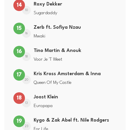
Roxy Dekker
14
10
Sugardaddy
Zerb ft. Sofiya Nzau
15
16
Mwaki
Tino Martin & Anouk
16
18
Voor Je 'T Weet
Kris Kross Amsterdam & Inna
17
20
Queen Of My Castle
Joost Klein
18
13
Europapa
Kygo & Zak Abel ft. Nile Rodgers
19
23
For Life