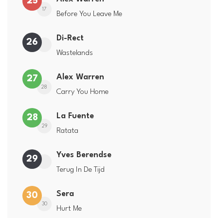
25
17
Before You Leave Me
Di-Rect
26
Wastelands
Alex Warren
27
28
Carry You Home
La Fuente
28
29
Ratata
Yves Berendse
29
Terug In De Tijd
Sera
30
30
Hurt Me