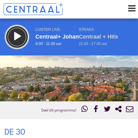
LUISTER LIVE:
STRAKS:
Centraal+ Johan
Centraal + Hits
9.00 - 11.00 uur
11.00 - 17.00 uur
uur 1 van 0
Vorig uur
Volgend uur
Inklappen
Deel dit programma!
DE 30