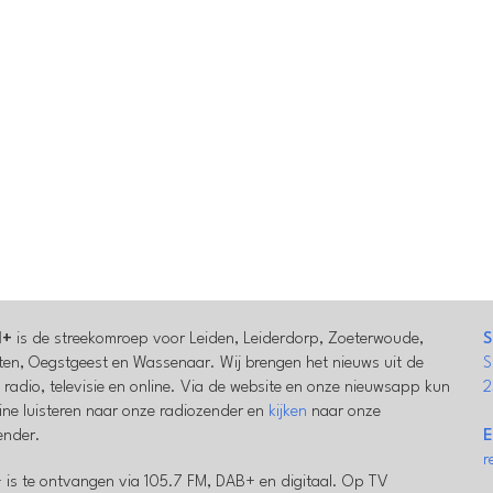
l+
is de streekomroep voor Leiden, Leiderdorp, Zoeterwoude,
S
en, Oegstgeest en Wassenaar. Wij brengen het nieuws uit de
S
a radio, televisie en online. Via de website en onze nieuwsapp kun
2
line luisteren naar onze radiozender en
kijken
naar onze
zender.
E
r
 is te ontvangen via 105.7 FM, DAB+ en digitaal. Op TV