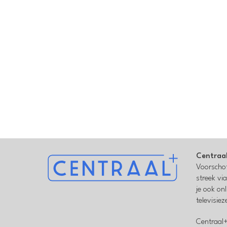
Centraa
Voorschot
streek vi
je ook on
televisie
Centraal+