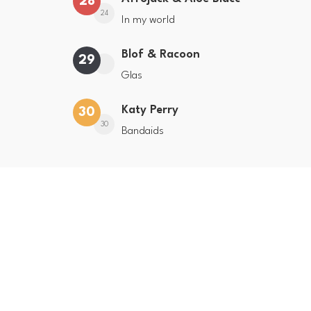
28
24
In my world
Blof & Racoon
29
Glas
Katy Perry
30
30
Bandaids