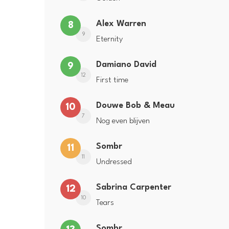
Alex Warren
8
9
Eternity
Damiano David
9
12
First time
Douwe Bob & Meau
10
7
Nog even blijven
Sombr
11
11
Undressed
Sabrina Carpenter
12
10
Tears
Sombr