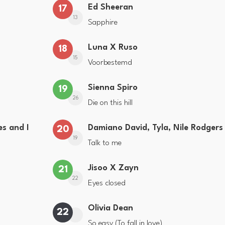
Ed Sheeran
17
13
Sapphire
Luna X Ruso
18
15
Voorbestemd
Sienna Spiro
19
26
Die on this hill
s and I
Damiano David, Tyla, Nile Rodgers
20
19
Talk to me
Jisoo X Zayn
21
22
Eyes closed
Olivia Dean
22
So easy (To fall in love)