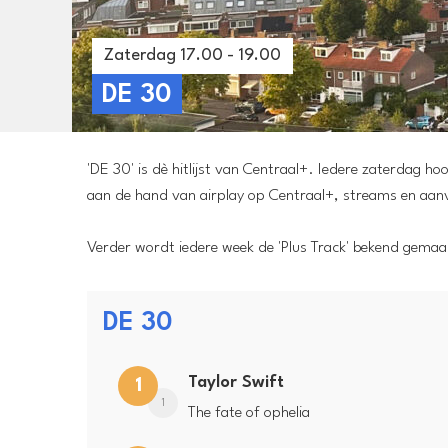
Zaterdag 17.00 - 19.00
DE 30
'DE 30' is dè hitlijst van Centraal+. Iedere zaterdag h
aan de hand van airplay op Centraal+, streams en aan
Verder wordt iedere week de 'Plus Track' bekend gemaak
DE 30
Taylor Swift
1
1
The fate of ophelia