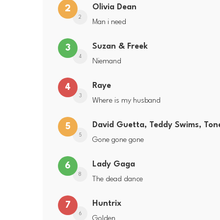
Olivia Dean
2
2
Man i need
Suzan & Freek
3
4
Niemand
Raye
4
3
Where is my husband
David Guetta, Teddy Swims, Tone
5
5
Gone gone gone
Lady Gaga
6
8
The dead dance
Huntrix
7
6
Golden