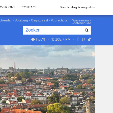
OVER ONS
CONTACT
Donderdag 6 augustus
schendam-Voorburg
·
Oegstgeest
·
Voorschoten
·
Wassenaar
·
Zoeterwoude
Tips?!
·
105.7 FM
·
Je luistert nu naar
uur 1 van 0
«
Vorig uur
Volgend uur
»