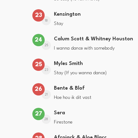
Kensington
23
18
Stay
Calum Scott & Whitney Houston
24
25
I wanna dance with somebody
Myles Smith
25
23
Stay (If you wanna dance)
Bente & Blof
26
21
Hoe hou ik dit vast
Sera
27
28
Firestone
Afrojack & Aloe Blacc