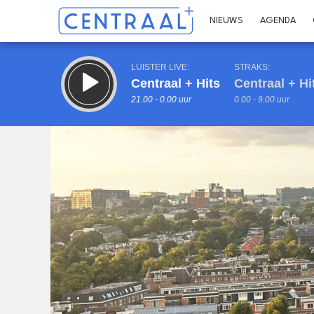
NIEUWS
AGENDA
LUISTER LIVE:
STRAKS:
Centraal + Hits
Centraal + Hi
21.00 - 0.00 uur
0.00 - 9.00 uur
Inklappen