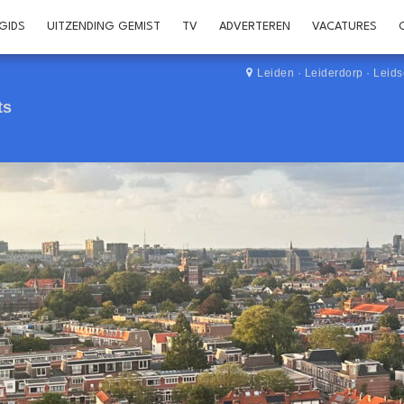
GIDS
UITZENDING GEMIST
TV
ADVERTEREN
VACATURES
Leiden
·
Leiderdorp
·
Leid
ts