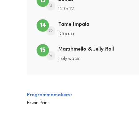
13
14
12 to 12
Tame Impala
14
20
Dracula
Marshmello & Jelly Roll
15
16
Holy water
Programmamakers:
Erwin Prins