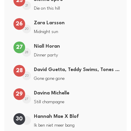
25
21
Die on this hill
Zara Larsson
26
20
Midnight sun
Niall Horan
27
28
Dinner party
David Guetta, Teddy Swims, Tones and I
28
23
Gone gone gone
Davina Michelle
29
27
Still champagne
Hannah Mae X Blof
30
Ik ben niet meer bang