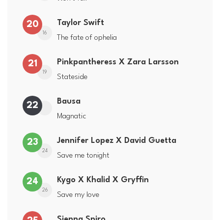
Taylor Swift
20
16
The fate of ophelia
Pinkpantheress X Zara Larsson
21
19
Stateside
Bausa
22
Magnatic
Jennifer Lopez X David Guetta
23
24
Save me tonight
Kygo X Khalid X Gryffin
24
26
Save my love
Sienna Spiro