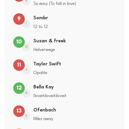
6
So easy (To fall in love)
Sombr
9
7
12 to 12
Suzan & freek
10
12
Halverwege
Taylor Swift
11
9
Opalite
Bella Kay
12
15
Iloveitiloveitiloveit
Ofenbach
13
11
Miles away