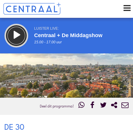
LUISTER LIVE:
Centraal + De Middagshow
15.00 - 17.00 uur
STRAKS:
Centraal+ VrijMiBo
17.00 - 19.00 uur
uur 1 van 0
Vorig uur
Volgend uur
Inklappen
Deel dit programma!
DE 30