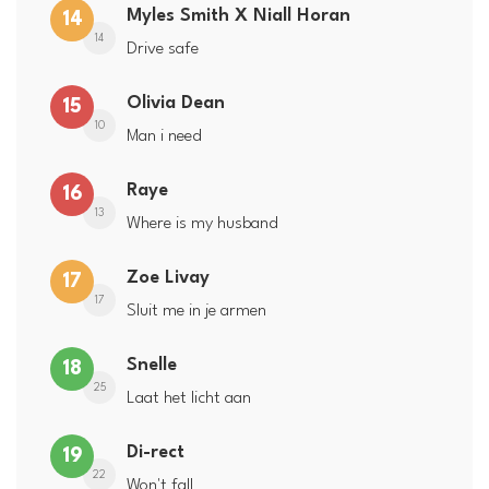
Myles Smith X Niall Horan
14
14
Drive safe
Olivia Dean
15
10
Man i need
Raye
16
13
Where is my husband
Zoe Livay
17
17
Sluit me in je armen
Snelle
18
25
Laat het licht aan
Di-rect
19
22
Won't fall