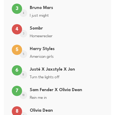
Bruno Mars
3
4
I just might
Sombr
4
3
Homewrecker
Harry Styles
5
5
American girls
Justé X Jaxstyle X Jon
6
8
Turn the lights off
Sam Fender X Olivia Dean
7
18
Rein me in
Olivia Dean
8