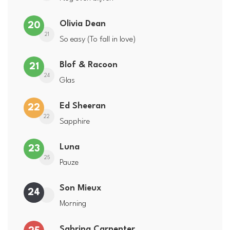
Olivia Dean
20
21
So easy (To fall in love)
Blof & Racoon
21
24
Glas
Ed Sheeran
22
22
Sapphire
Luna
23
25
Pauze
Son Mieux
24
Morning
Sabrina Carpenter