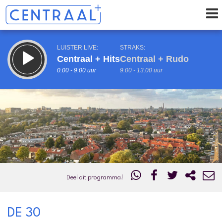
LUISTER LIVE:
STRAKS:
Centraal + Hits
Centraal + Rudo
0.00 - 9.00 uur
9.00 - 13.00 uur
uur 1 van 0
Vorig uur
Volgend uur
Inklappen
Deel dit programma!
DE 30