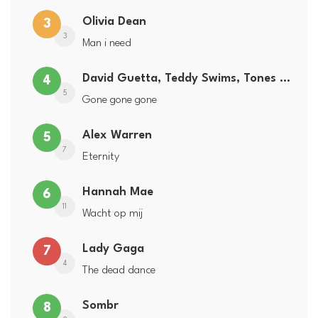
Olivia Dean
3
3
Man i need
David Guetta, Teddy Swims, Tones and I
4
5
Gone gone gone
Alex Warren
5
7
Eternity
Hannah Mae
6
11
Wacht op mij
Lady Gaga
7
4
The dead dance
Sombr
8