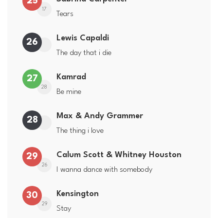
25
17
Tears
Lewis Capaldi
26
The day that i die
Kamrad
27
28
Be mine
Max & Andy Grammer
28
The thing i love
Calum Scott & Whitney Houston
29
26
I wanna dance with somebody
Kensington
30
29
Stay