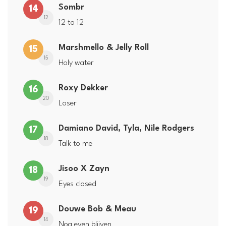
Sombr
14
12
12 to 12
Marshmello & Jelly Roll
15
15
Holy water
Roxy Dekker
16
20
Loser
Damiano David, Tyla, Nile Rodgers
17
18
Talk to me
Jisoo X Zayn
18
19
Eyes closed
Douwe Bob & Meau
19
14
Nog even blijven