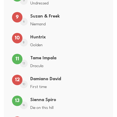
9
Undressed
Suzan & Freek
9
6
Niemand
Huntrix
10
8
Golden
Tame Impala
11
13
Dracula
Damiano David
12
10
First time
Sienna Spiro
13
16
Die on this hill