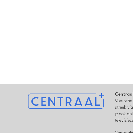
Centraa
Voorschot
streek vi
je ook on
televisie