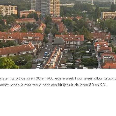
ste hits uit de jaren 80 en 90. Iedere week hoor je een albumtrack u
eemt Johan je mee terug naar een hitlijst uit de jaren 80 en 90.