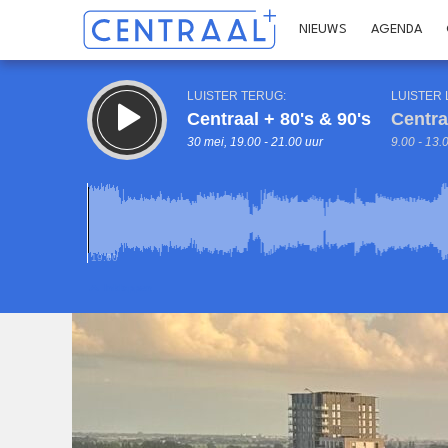
NIEUWS
AGENDA
LUISTER TERUG:
LUISTER 
Centraal + 80's & 90's
Centra
30 mei, 19.00 - 21.00 uur
9.00 - 13.
19.00
Inklappen