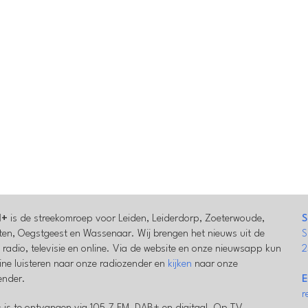
l+
is de streekomroep voor Leiden, Leiderdorp, Zoeterwoude,
S
en, Oegstgeest en Wassenaar. Wij brengen het nieuws uit de
S
a radio, televisie en online. Via de website en onze nieuwsapp kun
2
line luisteren naar onze radiozender en
kijken
naar onze
zender.
E
r