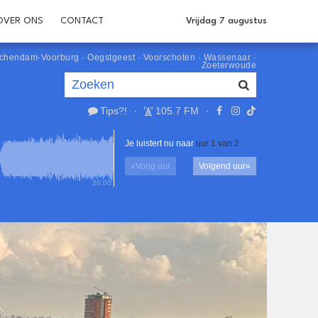
OVER ONS
CONTACT
Vrijdag 7 augustus
schendam-Voorburg
·
Oegstgeest
·
Voorschoten
·
Wassenaar
·
Zoeterwoude
Tips?!
·
105.7 FM
·
Je luistert nu naar
uur 1 van 2
«
Vorig uur
Volgend uur
»
20.00