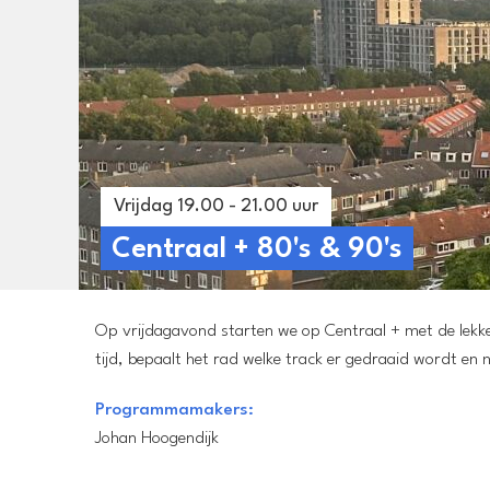
Vrijdag 19.00 - 21.00 uur
Centraal + 80's & 90's
Op vrijdagavond starten we op Centraal + met de lekker
tijd, bepaalt het rad welke track er gedraaid wordt en n
Programmamakers:
Johan Hoogendijk