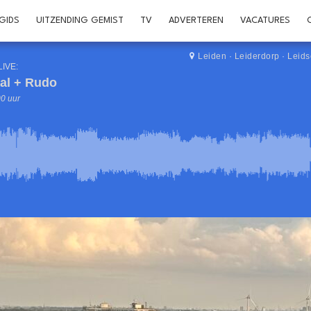
GIDS
UITZENDING GEMIST
TV
ADVERTEREN
VACATURES
Leiden
·
Leiderdorp
·
Leid
LIVE:
al + Rudo
00 uur