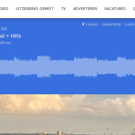
GIDS
UITZENDING GEMIST
TV
ADVERTEREN
VACATURES
Leiden
·
Leiderdorp
·
Leid
LIVE:
al + Hits
.00 uur