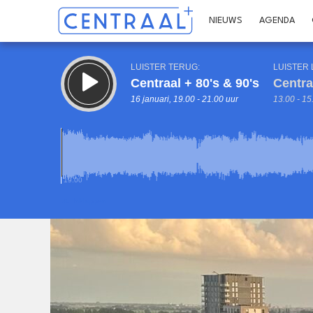
NIEUWS
AGENDA
LUISTER TERUG:
LUISTER 
Centraal + 80's & 90's
Centra
16 januari, 19.00 - 21.00 uur
13.00 - 15
19.00
Inklappen