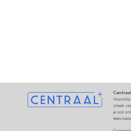
Centraa
Voorschot
streek vi
je ook on
televisie