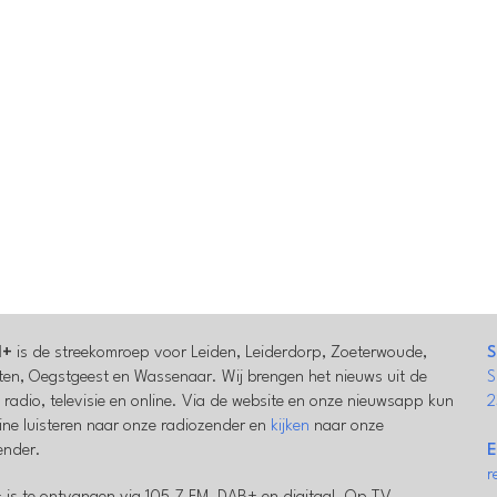
l+
is de streekomroep voor Leiden, Leiderdorp, Zoeterwoude,
S
en, Oegstgeest en Wassenaar. Wij brengen het nieuws uit de
S
a radio, televisie en online. Via de website en onze nieuwsapp kun
2
line luisteren naar onze radiozender en
kijken
naar onze
zender.
E
r