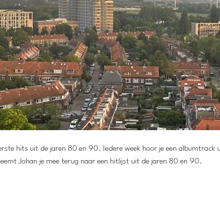
ste hits uit de jaren 80 en 90. Iedere week hoor je een albumtrack u
eemt Johan je mee terug naar een hitlijst uit de jaren 80 en 90.