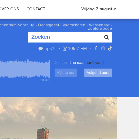
OVER ONS
CONTACT
Vrijdag 7 augustus
schendam-Voorburg
·
Oegstgeest
·
Voorschoten
·
Wassenaar
·
Zoeterwoude
Tips?!
·
105.7 FM
·
Je luistert nu naar
uur 1 van 2
«
Vorig uur
Volgend uur
»
20.00