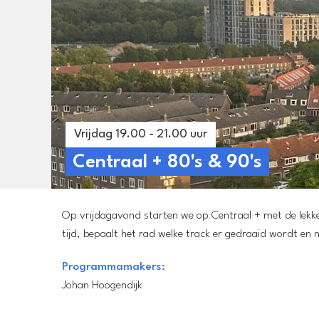
Vrijdag 19.00 - 21.00 uur
Centraal + 80's & 90's
Op vrijdagavond starten we op Centraal + met de lekker
tijd, bepaalt het rad welke track er gedraaid wordt en n
Programmamakers:
Johan Hoogendijk