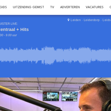
GIDS
UITZENDING GEMIST
TV
ADVERTEREN
VACATURES
Leiden
·
Leiderdorp
·
Leid
UISTER LIVE:
entraal + Hits
00 - 9.00 uur