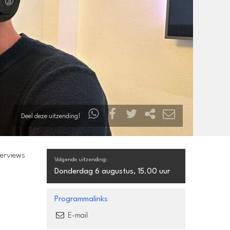
Deel deze uitzending!
terviews
Volgende uitzending:
Donderdag 6 augustus, 15.00 uur
Programmalinks
E-mail