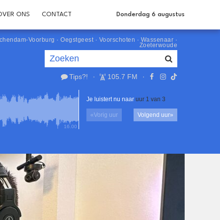
OVER ONS
CONTACT
Donderdag 6 augustus
schendam-Voorburg
·
Oegstgeest
·
Voorschoten
·
Wassenaar
·
Zoeterwoude
Tips?!
·
105.7 FM
·
Je luistert nu naar
uur 1 van 3
«
Vorig uur
Volgend uur
»
16.00