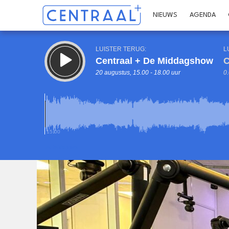
NIEUWS
AGENDA
LUISTER TERUG:
L
Centraal + De Middagshow
C
20 augustus, 15.00 - 18.00 uur
0.
15.00
Inklappen