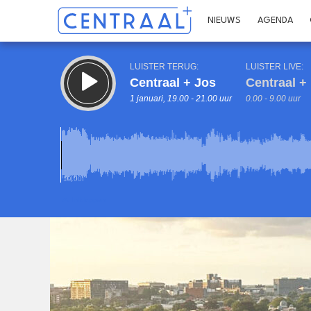
NIEUWS
AGENDA
LUISTER TERUG:
LUISTER LIVE:
Centraal + Jos
Centraal + 
1 januari, 19.00 - 21.00 uur
0.00 - 9.00 uur
19.00
Inklappen