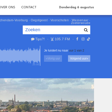
OVER ONS
CONTACT
Donderdag 6 augustus
schendam-Voorburg
·
Oegstgeest
·
Voorschoten
·
Wassenaar
·
Zoeterwoude
Tips?!
·
105.7 FM
·
Je luistert nu naar
uur 1 van 2
«
Vorig uur
Volgend uur
»
20.00