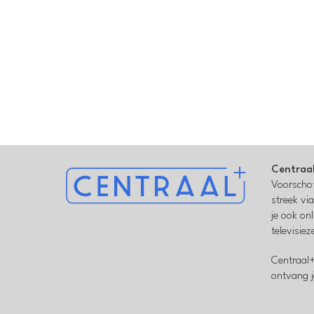
Centraa
Voorschot
streek vi
je ook on
televisie
Centraal+
ontvang j