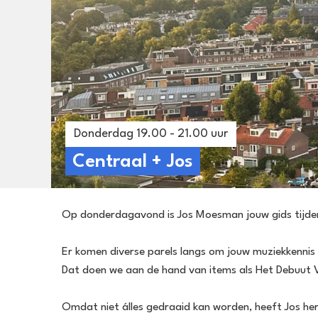
Donderdag 19.00 - 21.00 uur
Centraal + Jos
Op donderdagavond is Jos Moesman jouw gids tijdens 
Er komen diverse parels langs om jouw muziekkennis op
Dat doen we aan de hand van items als Het Debuut V
Omdat niet álles gedraaid kan worden, heeft Jos he