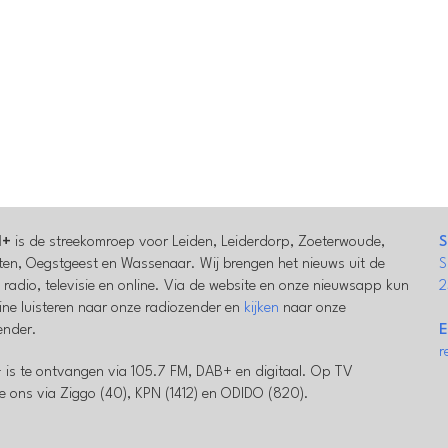
l+
is de streekomroep voor Leiden, Leiderdorp, Zoeterwoude,
S
en, Oegstgeest en Wassenaar. Wij brengen het nieuws uit de
S
a radio, televisie en online. Via de website en onze nieuwsapp kun
2
line luisteren naar onze radiozender en
kijken
naar onze
zender.
E
r
 is te ontvangen via 105.7 FM, DAB+ en digitaal. Op TV
e ons via Ziggo (40), KPN (1412) en ODIDO (820).