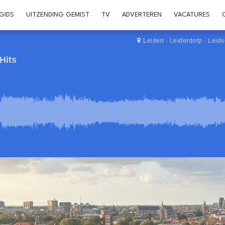
GIDS
UITZENDING GEMIST
TV
ADVERTEREN
VACATURES
Leiden
·
Leiderdorp
·
Leid
Hits