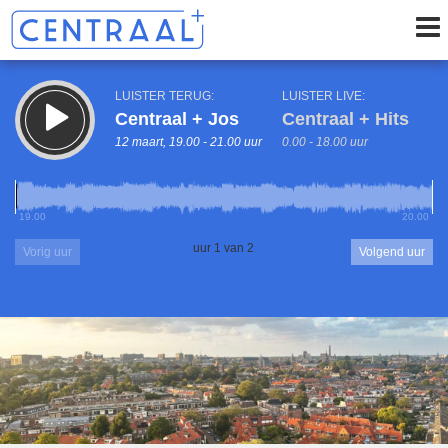
LUISTER TERUG:
LUISTER LIVE:
Centraal + Jos
Centraal + Hits
12 maart, 19.00 - 21.00 uur
0.00 - 18.00 uur
19.00
20.00
uur 1 van 2
Vorig uur
Volgend uur
Inklappen