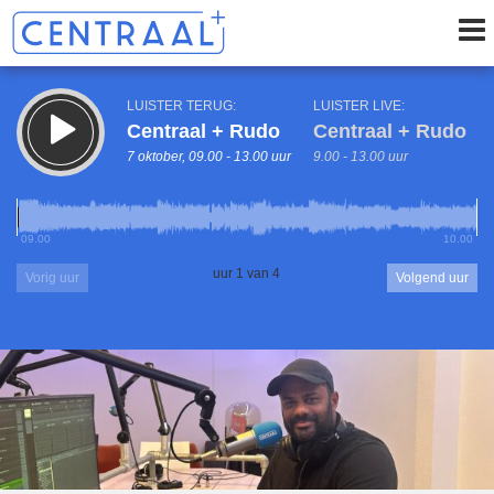
LUISTER TERUG:
LUISTER LIVE:
Centraal + Rudo
Centraal + Rudo
7 oktober, 09.00 - 13.00 uur
9.00 - 13.00 uur
09.00
10.00
uur 1 van 4
Vorig uur
Volgend uur
Inklappen