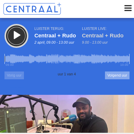
LUISTER TERUG:
LUISTER LIVE:
Centraal + Rudo
Centraal + Rudo
2 april, 09.00 - 13.00 uur
9.00 - 13.00 uur
09.00
10.00
uur 1 van 4
Vorig uur
Volgend uur
Inklappen