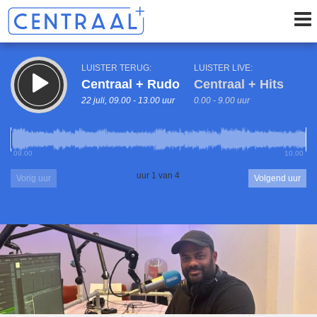
LUISTER TERUG:
LUISTER LIVE:
Centraal + Rudo
Centraal + Hits
22 juli, 09.00 - 13.00 uur
0.00 - 9.00 uur
09.00
10.00
uur 1 van 4
Vorig uur
Volgend uur
Inklappen