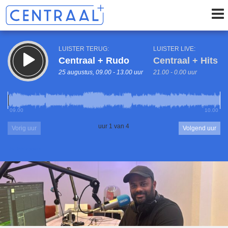
LUISTER TERUG:
LUISTER LIVE:
Centraal + Rudo
Centraal + Hits
25 augustus, 09.00 - 13.00 uur
21.00 - 0.00 uur
09.00
10.00
uur 1 van 4
Vorig uur
Volgend uur
Inklappen