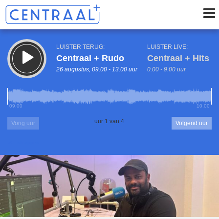
LUISTER TERUG:
LUISTER LIVE:
Centraal + Rudo
Centraal + Hits
26 augustus, 09.00 - 13.00 uur
0.00 - 9.00 uur
09.00
10.00
uur 1 van 4
Vorig uur
Volgend uur
Inklappen