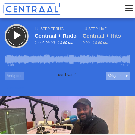
LUISTER TERUG:
LUISTER LIVE:
Centraal + Rudo
Centraal + Hits
1 mei, 09.00 - 13.00 uur
0.00 - 18.00 uur
09.00
10.00
uur 1 van 4
Vorig uur
Volgend uur
Inklappen