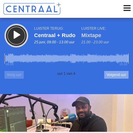
LUISTER TERUG:
LUISTER LIVE:
Centraal + Rudo
Mixtape
25 juni, 09.00 - 13.00 uur
21.00 - 23.00 uur
09.00
10.00
uur 1 van 4
Vorig uur
Volgend uur
Inklappen