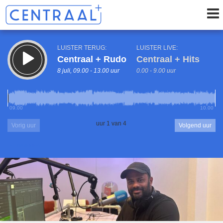
LUISTER TERUG:
LUISTER LIVE:
Centraal + Rudo
Centraal + Hits
8 juli, 09.00 - 13.00 uur
0.00 - 9.00 uur
09.00
10.00
uur 1 van 4
Vorig uur
Volgend uur
Inklappen