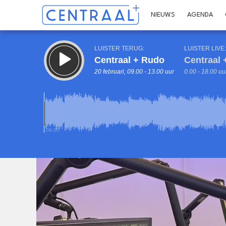
NIEUWS
AGENDA
LUISTER TERUG:
LUISTER LIVE:
Centraal + Rudo
Centraal 
20 februari, 09.00 - 13.00 uur
0.00 - 18.00 uu
09.00
Inklappen