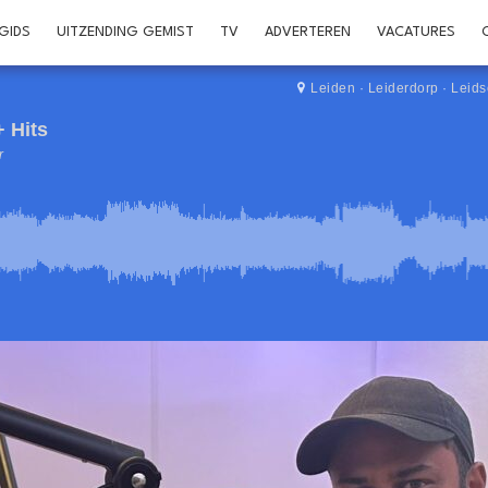
GIDS
UITZENDING GEMIST
TV
ADVERTEREN
VACATURES
Leiden
·
Leiderdorp
·
Leid
+ Hits
r