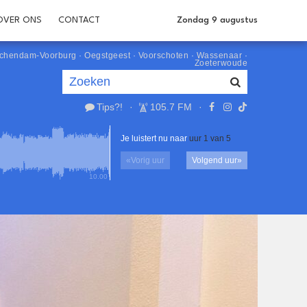
OVER ONS
CONTACT
Zondag 9 augustus
schendam-Voorburg
·
Oegstgeest
·
Voorschoten
·
Wassenaar
·
Zoeterwoude
Tips?!
·
105.7 FM
·
Je luistert nu naar
uur 1 van 5
«
Vorig uur
Volgend uur
»
10.00