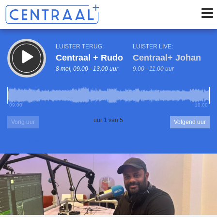
LUISTER TERUG:
LUISTER LIVE:
Centraal + Rudo
Centraal+ Johan
8 mei, 09.00 - 13.00 uur
9.00 - 11.00 uur
09.00
10.00
uur 1 van 5
Vorig uur
Volgend uur
Inklappen