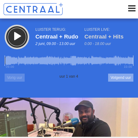
LUISTER TERUG:
LUISTER LIVE:
Centraal + Rudo
Centraal + Hits
2 juni, 09.00 - 13.00 uur
0.00 - 18.00 uur
09.00
10.00
uur 1 van 4
Vorig uur
Volgend uur
Inklappen